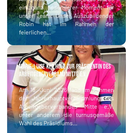
ein ganz besonderer Moment für
unser Team: Unser Auszubildender
Robin hat im Rahmen der
feierlichen…
Marie-Luise Keilholz zur Präsidentin des
Arbeitgeber­verband Mitte e.V.
Am 18. Juni 2026 fand im Rahmen
der Jahreshauptversammlung des
Arbeitgeberverbandes Mitte e.V.
unter anderem die turnusgemäße
Wahl des Präsidiums…